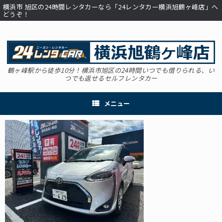
コ
横浜市 旭区の24時間レンタカーなら「24レンタカー横浜旭鶴ヶ峰店」へ
ン
どうぞ！
テ
ン
ツ
へ
ス
キ
鶴ヶ峰駅から徒歩10分！横浜市旭区の24時間いつでも借りられる、い
つでも返せるセルフレンタカー
ッ
プ
メニュー