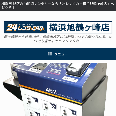
コ
横浜市 旭区の24時間レンタカーなら「24レンタカー横浜旭鶴ヶ峰店」へ
ン
どうぞ！
テ
ン
ツ
へ
ス
キ
鶴ヶ峰駅から徒歩10分！横浜市旭区の24時間いつでも借りられる、い
つでも返せるセルフレンタカー
ッ
プ
メニュー